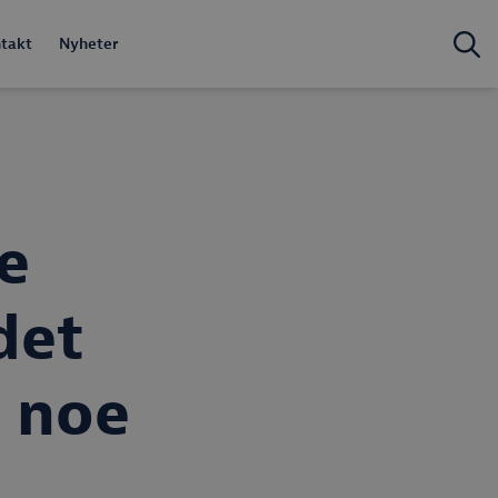
takt
Nyheter
e
det
 noe