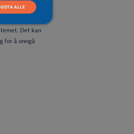
GODTA ALLE
ring for å finne
stemet. Det kan
ig for å unngå