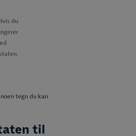
Hvis du
ungerer
ved
staten.
 noen tegn du kan
aten til