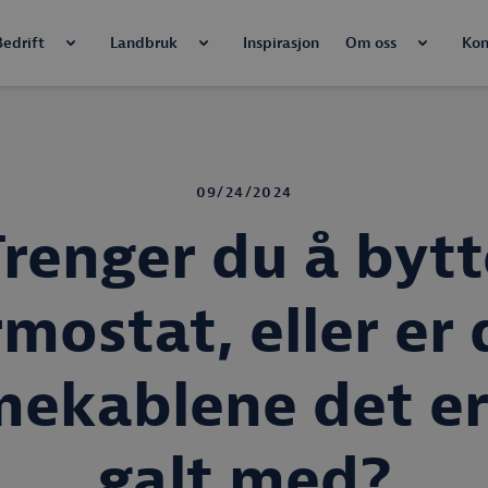
Bedrift
Landbruk
Inspirasjon
Om oss
Kon
09/24/2024
Trenger du å bytt
rmostat, eller er 
mekablene det er
galt med?