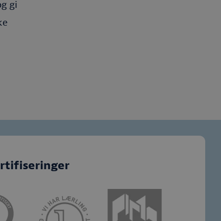
g gi
ke
rtifiseringer