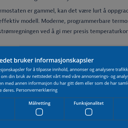
ermostaten er gammel, kan det være lurt å oppgrad
effektiv modell. Moderne, programmerbare termos
 strømregningen ved å gi mer presis temperaturkont
tedet bruker informasjonskapsler
aten er defekt, hva nå?
sjonskapsler for å tilpasse innhold, annonser og analysere trafikk
 om din bruk av nettstedet vårt med våre annonserings- og anal
n med annen informasjon du har gitt dem eller som de har samlet
iker. Hvis du mistenker at varmekablene er ødelag
e deres.
Personvernerklæring
isert elektriker. Vi vil kunne hjelpe deg å vurder
Målretting
Funksjonalitet
r om den kan repareres.