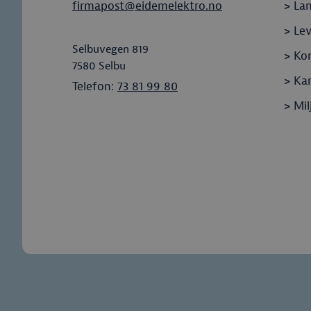
firmapost@eidemelektro.no
>
La
>
Le
Selbuvegen 819
>
Ko
7580
Selbu
>
Kar
Telefon:
73 81 99 80
>
Mil