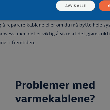
ekablene ødelagte?
AVVIS ALLE
 er ødelagte, bør du først få en profesjonell vurde
g å reparere kablene eller om du må bytte hele sy
osess, men det er viktig å sikre at det gjøres rikt
emer i fremtiden.
Problemer med
varmekablene?