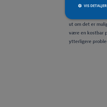
Er varm
VIS DETALJER
Hvis varmekablene
ut om det er muli
være en kostbar pr
ytterligere probl