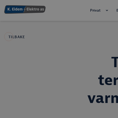
Privat
TILBAKE
te
var