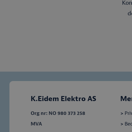
Kon
d
K.Eidem Elektro AS
Me
Org nr: NO 980 373 258
>
Pri
MVA
>
Bed