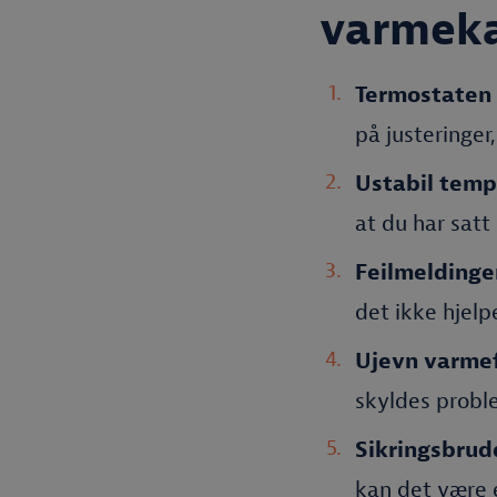
varmeka
Termostaten 
på justeringer
Ustabil temp
at du har satt
Feilmeldinge
det ikke hjelp
Ujevn varme
skyldes probl
Sikringsbrud
kan det være e