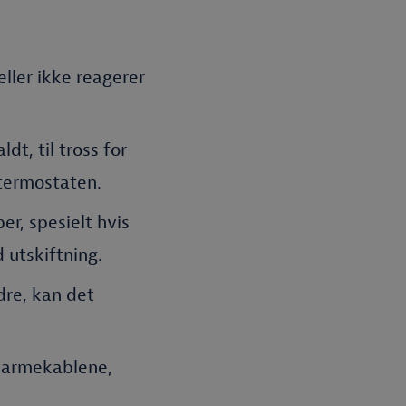
eller ikke reagerer
ldt, til tross for
 termostaten.
er, spesielt hvis
 utskiftning.
dre, kan det
 varmekablene,