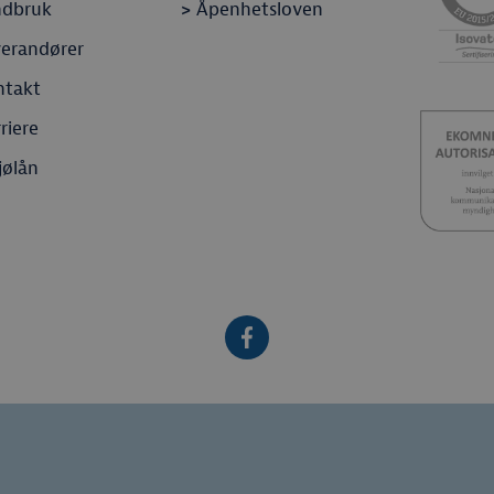
ndbruk
>
Åpenhetsloven
verandører
ntakt
riere
jølån