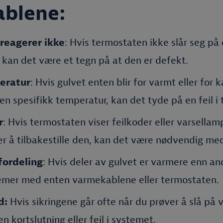
blene:
reagerer ikke
: Hvis termostaten ikke slår seg på 
, kan det være et tegn på at den er defekt.
eratur
: Hvis gulvet enten blir for varmt eller for ka
 en spesifikk temperatur, kan det tyde på en feil i
r
: Hvis termostaten viser feilkoder eller varsellamp
er å tilbakestille den, kan det være nødvendig med
fordeling
: Hvis deler av gulvet er varmere enn an
emer med enten varmekablene eller termostaten.
d:
Hvis sikringene går ofte når du prøver å slå på
n kortslutning eller feil i systemet.