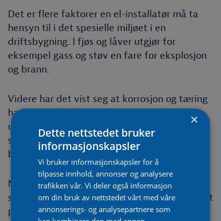
Det er flere faktorer en el-installatør må ta
hensyn til i det spesielle miljøet i en
driftsbygning. I fjøs og låver utgjør for
eksempel gass og støv en fare for eksplosjon
og brann.
Videre har det vist seg at korrosjon og tæring
har høy forekomst. Etter grundige
×
undersøkelser har man funnet ut at dette har
Dette nettstedet bruker
sammenheng med at kobber brukt i jording
informasjonskapsler
blir utsatt for urin fra husdyrene.
Vi bruker informasjonskapsler for å
tilpasse innhold, annonser og analysere
NEK 400 Landbruk skal sørge for økt
trafikken vår. Vi deler også informasjon
sikkerhetsnivå, økt pålitelighet og økt kvalitet
om din bruk av nettstedet vårt med våre
annonserings- og analysepartnere som
på el-anlegg i driftsbygninger. Det kan