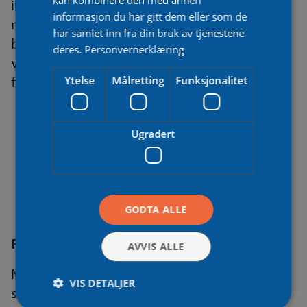
kan kombinere den med annen
innebære noe høyere investeringskostnader,
informasjon du har gitt dem eller som de
men vil gi et anlegg med lavere risiko for
har samlet inn fra din bruk av tjenestene
brann, lavere drifts- og
deres.
Personvernerklæring
vedlikeholdskostnader og med lengre
Ytelse
Målretting
Funksjonalitet
forventet levetid.
Ugradert
Foto: Tine Haug
GODTA ALLE
Få deg solceller på låvetaket!
AVVIS ALLE
Moderne driftsbygninger er ofte
VIS DETALJER
strømkrevende, på grunn av behov for